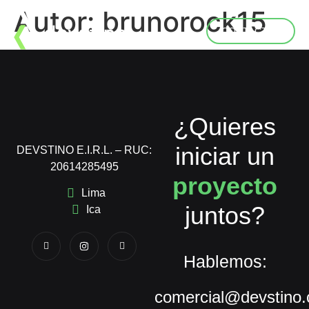
Autor:
brunorock15
CONTACTAR
¿Quieres
iniciar un
DEVSTINO E.I.R.L. – RUC:
20614285495
proyecto
Lima
juntos?
Ica
Hablemos:
comercial@devstino